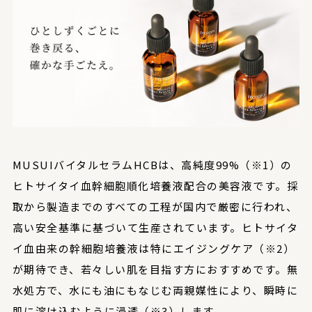
MUSUIバイタルセラムHCBは、高純度99%（※1）の
ヒトサイタイ血幹細胞順化培養液配合の美容液です。採
取から製造までのすべての工程が国内で厳密に行われ、
高い安全基準に基づいて生産されています。ヒトサイタ
イ血由来の幹細胞培養液は特にエイジングケア（※2）
が期待でき、若々しい肌を目指す方におすすめです。無
水処方で、水にも油にもなじむ両親媒性により、瞬時に
肌に溶け込むように浸透（※3）します。